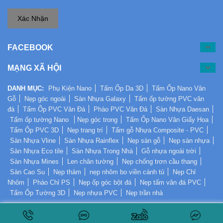
Xác Nhận
FACEBOOK
MẠNG XÃ HỘI
DANH MỤC:
Phụ Kiện Nano
Tấm Ốp Da 3D
Tấm Ốp Nano Vân
Gỗ
Nẹp góc ngoài
Sàn Nhựa Galaxy
Tấm ốp tường PVC vân
đá
Tấm Ốp PVC Vân Đá
Phào PVC Vân Đá
Sàn Nhựa Daesan
Tấm ốp tường Nano
Nẹp góc trong
Tấm Ốp Nano Vân Giấy Hoa
Tấm Ốp PVC 3D
Nẹp trang trí
Tấm gỗ Nhựa Composite - PVC
Sàn Nhựa Vline
Sàn Nhựa Rainflex
Nẹp sàn gỗ
Nẹp sàn nhựa
Sàn Nhựa Eco tile
Sàn Nhựa Trong Nhà
Gỗ nhựa ngoài trời
Sàn Nhựa Mines
Len chân tường
Nẹp chống trơn cầu thang
Sàn Cao Su
Nẹp thảm
nẹp nhôm bo viền cánh tủ
Nẹp Chỉ
Nhôm
Phào Chỉ PS
Nẹp ốp góc bột đá
Nẹp tấm vân đá PVC
Tấm Ốp Tường 3D
Nẹp nhựa PVC
Nẹp trần nhà
Copyright © 2017 By
SÀN TƯỜNG NHỰA
All Rights Reserved.