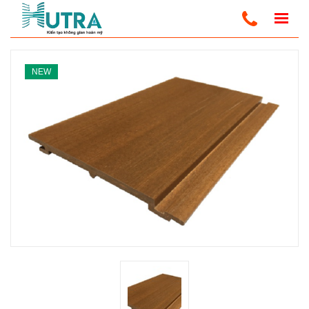
Trang Chủ
Tấm Gỗ Nhựa Composite - PVC
NEW