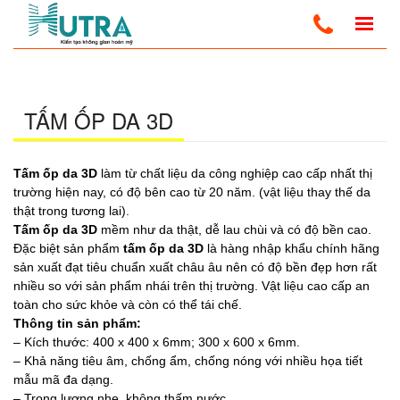
Trang Chủ
Tấm Ốp Tường 3D
Tấm Ốp Da 3D
http://admin.santuongnhua.com
TẤM ỐP DA 3D
Tấm ốp da 3D
làm từ chất liệu da công nghiệp cao cấp nhất thị
trường hiện nay, có độ bên cao từ 20 năm. (vật liệu thay thế da
thật trong tương lai).
Tấm ốp da 3D
mềm như da thật, dễ lau chùi và có độ bền cao.
Đặc biệt sản phẩm
tấm ốp da 3D
là hàng nhập khẩu chính hãng
sản xuất đạt tiêu chuẩn xuất châu âu nên có độ bền đẹp hơn rất
nhiều so với sản phẩm nhái trên thị trường. Vật liệu cao cấp an
toàn cho sức khỏe và còn có thể tái chế.
Thông tin sản phẩm:
– Kích thước: 400 x 400 x 6mm; 300 x 600 x 6mm.
– Khả năng tiêu âm, chống ẩm, chống nóng với nhiều họa tiết
mẫu mã đa dạng.
– Trọng lượng nhẹ, không thấm nước.