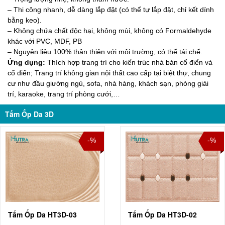
– Thi công nhanh, dễ dàng lắp đặt (có thể tự lắp đặt, chỉ kết dính
bằng keo).
– Không chứa chất độc hại, không mùi, không có Formaldehyde
khác với PVC, MDF, PB
– Nguyên liệu 100% thân thiện với môi trường, có thể tái chế.
Ứng dụng:
Thích hợp trang trí cho kiến trúc nhà bán cổ điển và
cổ điển; Trang trí không gian nội thất cao cấp tại biệt thự, chung
cư như đầu giường ngủ, sofa, nhà hàng, khách sạn, phòng giải
trí, karaoke, trang trí phòng cưới,…
Tấm Ốp Da 3D
-%
-%
Tấm Ốp Da HT3D-03
Tấm Ốp Da HT3D-02