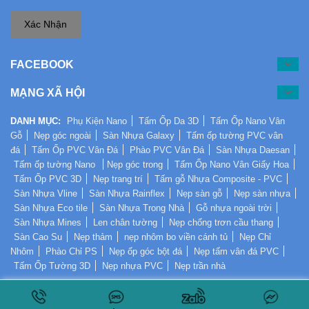
Xác Nhận
FACEBOOK
MẠNG XÃ HỘI
DANH MỤC:
Phụ Kiện Nano
Tấm Ốp Da 3D
Tấm Ốp Nano Vân
Gỗ
Nẹp góc ngoài
Sàn Nhựa Galaxy
Tấm ốp tường PVC vân
đá
Tấm Ốp PVC Vân Đá
Phào PVC Vân Đá
Sàn Nhựa Daesan
Tấm ốp tường Nano
Nẹp góc trong
Tấm Ốp Nano Vân Giấy Hoa
Tấm Ốp PVC 3D
Nẹp trang trí
Tấm gỗ Nhựa Composite - PVC
Sàn Nhựa Vline
Sàn Nhựa Rainflex
Nẹp sàn gỗ
Nẹp sàn nhựa
Sàn Nhựa Eco tile
Sàn Nhựa Trong Nhà
Gỗ nhựa ngoài trời
Sàn Nhựa Mines
Len chân tường
Nẹp chống trơn cầu thang
Sàn Cao Su
Nẹp thảm
nẹp nhôm bo viền cánh tủ
Nẹp Chỉ
Nhôm
Phào Chỉ PS
Nẹp ốp góc bột đá
Nẹp tấm vân đá PVC
Tấm Ốp Tường 3D
Nẹp nhựa PVC
Nẹp trần nhà
Copyright © 2017 By
SÀN TƯỜNG NHỰA
All Rights Reserved.