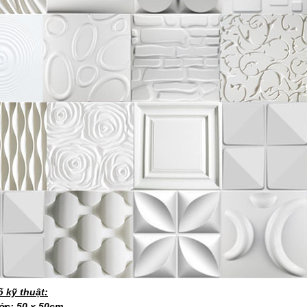
 kỹ thuật:
ớc: 50 x 50cm