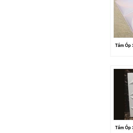
Tấm Ốp 
Tấm Ốp 