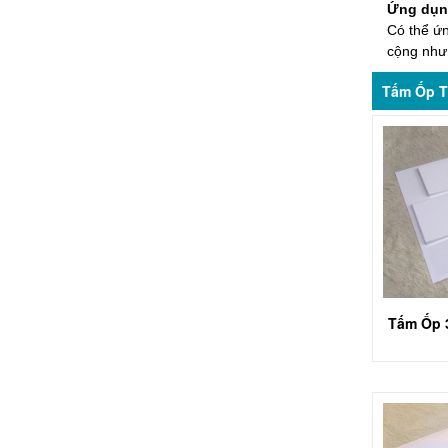
Ứng dụn
Có thể ứn
cộng như 
Tấm Ốp 
Tấm Ốp 