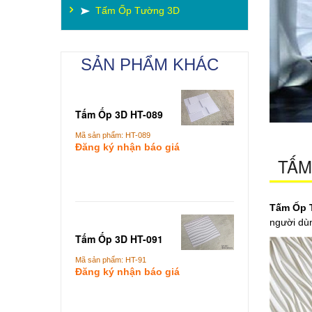
Tấm Ốp Tường 3D
SẢN PHẨM KHÁC
Tấm Ốp 3D HT-089
http://a
Mã sản phẩm: HT-089
Đăng ký nhận báo giá
TẤM
Add To Cart
Tấm Ốp 
người dùn
Tấm Ốp 3D HT-091
Mã sản phẩm: HT-91
Đăng ký nhận báo giá
Add To Cart