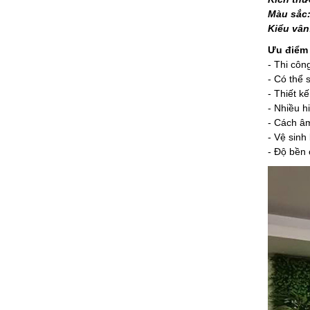
Màu sắc:
Kiểu vân
Ưu điểm
- Thi côn
- Có thể 
- Thiết kế
- Nhiều h
- Cách âm
- Vệ sinh 
- Độ bền 