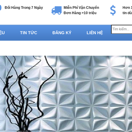
Đổi Hàng Trong 7 Ngày
Miễn Phí Vận Chuyển
Hơn 1
Đơn Hàng >10 triệu
tin d
IỆU
TIN TỨC
ĐĂNG KÝ
LIÊN HỆ