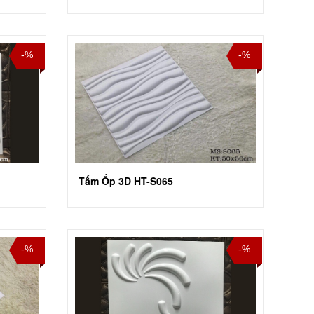
-%
-%
Tấm Ốp 3D HT-S065
-%
-%