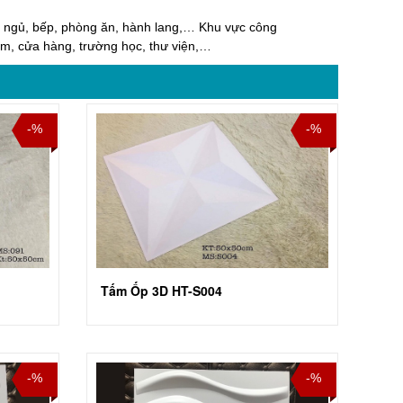
g ngủ, bếp, phòng ăn, hành lang,… Khu vực công
im, cửa hàng, trường học, thư viện,…
-%
-%
Tấm Ốp 3D HT-S004
-%
-%