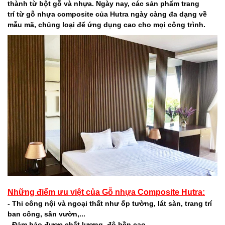
thành từ bột gỗ và nhựa. Ngày nay, các sản phẩm trang
trí từ gỗ nhựa composite của Hutra ngày càng đa dạng về
mẫu mã, chủng loại để ứng dụng cao cho mọi công trình.
Những điểm ưu việt của Gỗ nhựa Composite Hutra:
- Thi công nội và ngoại thất như ốp tường, lát sàn, trang trí
ban công, sân vườn,...
- Đảm bảo được chất lượng, độ bền cao.