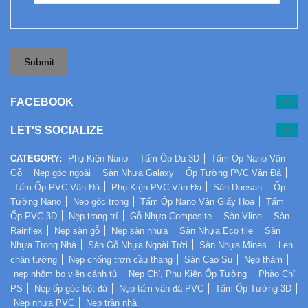
Submit
FACEBOOK
LET'S SOCIALIZE
CATEGORY:
Phụ Kiện Nano
Tấm Ốp Da 3D
Tấm Ốp Nano Vân
Gỗ
Nẹp góc ngoài
Sàn Nhựa Galaxy
Ốp Tường PVC Vân Đá
Tấm Ốp PVC Vân Đá
Phụ Kiện PVC Vân Đá
Sàn Daesan
Ốp
Tường Nano
Nẹp góc trong
Tấm Ốp Nano Vân Giấy Hoa
Tấm
Ốp PVC 3D
Nẹp trang trí
Gỗ Nhựa Composite
Sàn Vline
Sàn
Rainflex
Nẹp sàn gỗ
Nẹp sàn nhựa
Sàn Nhựa Eco tile
Sàn
Nhựa Trong Nhà
Sàn Gỗ Nhựa Ngoài Trời
Sàn Nhựa Mines
Len
chân tường
Nẹp chống trơn cầu thang
Sàn Cao Su
Nẹp thảm
nẹp nhôm bo viền cánh tủ
Nẹp Chỉ, Phụ Kiện Ốp Tường
Phào Chỉ
PS
Nẹp ốp góc bột đá
Nẹp tấm vân đá PVC
Tấm Ốp Tường 3D
Nẹp nhựa PVC
Nẹp trần nhà