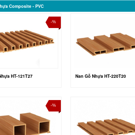
hựa Composite - PVC
-%
Nhựa HT-121T27
Nan Gỗ Nhựa HT-220T20
-%