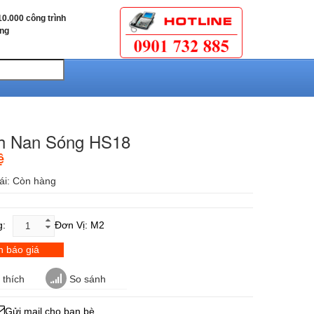
0.000 công trình
ùng
h Nan Sóng HS18
ệ
ái:
Còn hàng
g:
Đơn Vị: M2
 báo giá
thích
So sánh
Gửi mail cho bạn bè