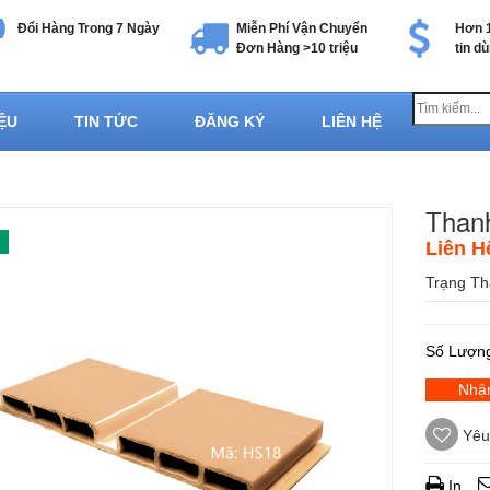
Đổi Hàng Trong 7 Ngày
Miễn Phí Vận Chuyển
Hơn 1
Đơn Hàng >10 triệu
tin d
IỆU
TIN TỨC
ĐĂNG KÝ
LIÊN HỆ
Than
Liên H
Trạng Th
Số Lượn
Nhận
Yêu 
In