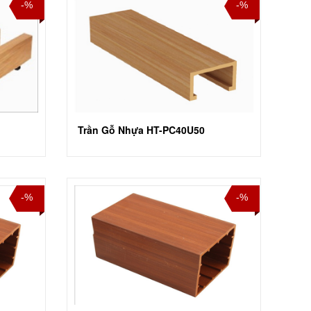
-%
-%
Trần Gỗ Nhựa HT-PC40U50
-%
-%