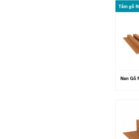
Tấm gỗ N
Nan Gỗ 