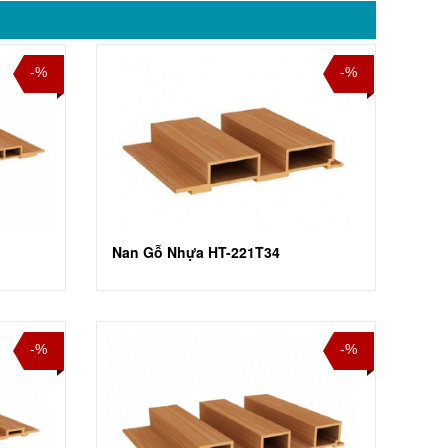
-%
-%
Nan Gỗ Nhựa HT-221T34
-%
-%