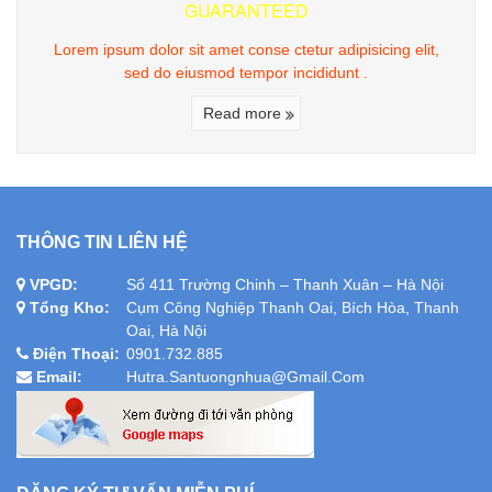
GUARANTEED
Lorem ipsum dolor sit amet conse ctetur adipisicing elit,
sed do eiusmod tempor incididunt .
Read more
THÔNG TIN LIÊN HỆ
VPGD:
Số 411 Trường Chinh – Thanh Xuân – Hà Nội
Tổng Kho:
Cụm Công Nghiệp Thanh Oai, Bích Hòa, Thanh
Oai, Hà Nội
Điện Thoại:
0901.732.885
Email:
Hutra.santuongnhua@gmail.com