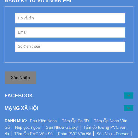
ĐĂNG KÝ TƯ VẤN MIỄN PHÍ
Xác Nhận
FACEBOOK
MẠNG XÃ HỘI
DANH MỤC:
Phụ Kiện Nano
Tấm Ốp Da 3D
Tấm Ốp Nano Vân
Gỗ
Nẹp góc ngoài
Sàn Nhựa Galaxy
Tấm ốp tường PVC vân
đá
Tấm Ốp PVC Vân Đá
Phào PVC Vân Đá
Sàn Nhựa Daesan