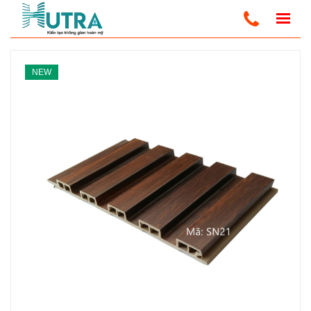
Trang Chủ
Tấm Gỗ Nhựa Composite - PVC
NEW