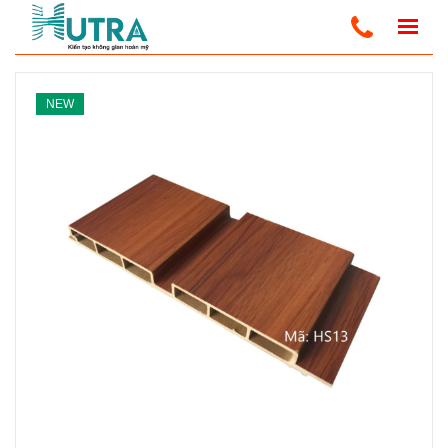
Trang Chủ
Tấm Gỗ Nhựa Composite - PVC
NEW