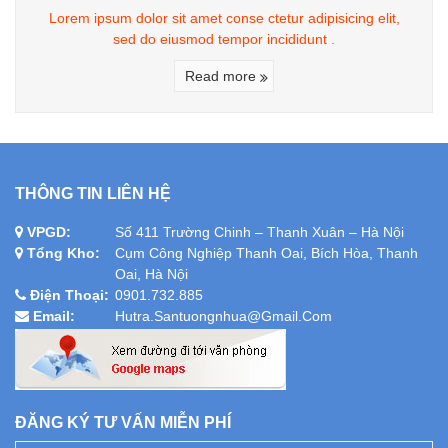
Lorem ipsum dolor sit amet conse ctetur adipisicing elit,
sed do eiusmod tempor incididunt .
Read more
THÔNG TIN LIÊN HỆ
VPGD:
Số 411 Trường Chinh – Thanh Xuân – Hà Nội
Tổng Kho:
Cụm Công Nghiệp Thanh Oai, Bích Hòa, Thanh
Oai, Hà Nội
Điện Thoại:
0901.732.885
Email:
Hutra.santuongnhua@gmail.com
ĐĂNG KÝ TƯ VẤN MIỄN PHÍ