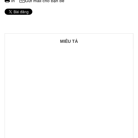
In
Gửi mail cho bạn bè
MIÊU TẢ