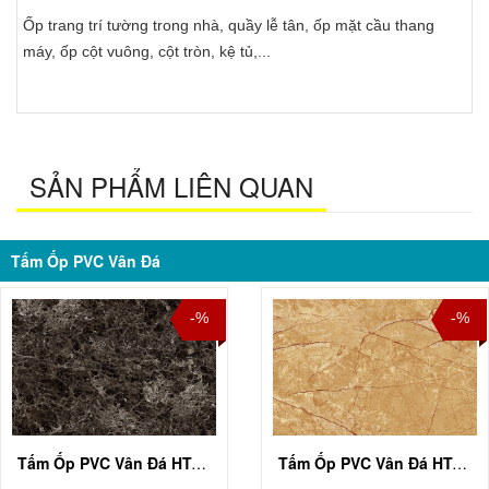
Ốp trang trí tường trong nhà, quầy lễ tân, ốp mặt cầu thang
máy, ốp cột vuông, cột tròn, kệ tủ,...
SẢN PHẨM LIÊN QUAN
Tấm Ốp PVC Vân Đá
-%
-%
Tấm Ốp PVC Vân Đá HT-A001
Tấm Ốp PVC Vân Đá HT-A002