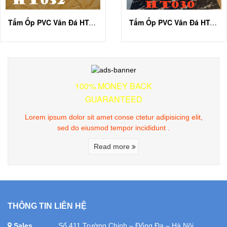
Tấm Ốp PVC Vân Đá HT-A032
Tấm Ốp PVC Vân Đá HT-A030
100% MONEY BACK
GUARANTEED
Lorem ipsum dolor sit amet conse ctetur adipisicing elit,
sed do eiusmod tempor incididunt .
Read more
THÔNG TIN LIÊN HỆ
Sales
Số 411 Trường Chinh – Đống Đa – Hà Nội