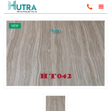
Home
Ốp Tường PVC Vân Đá
Tấm Ốp PVC Vân Đá
NEW