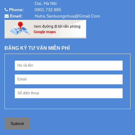
Oai, Hà Nội
Phone:
0901.732.885
Email:
Hutra.santuongnhua@gmail.com
ĐĂNG KÝ TƯ VẤN MIỄN PHÍ
Submit