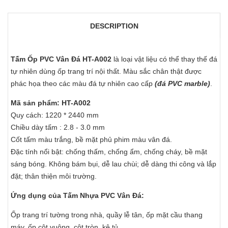
DESCRIPTION
Tấm Ốp PVC Vân Đá HT-A002
là loại vật liệu có thể thay thế đá
tự nhiên dùng ốp trang trí nội thất. Màu sắc chân thật được
phác họa theo các màu đá tự nhiên cao cấp
(đá PVC marble)
.
Mã sản phẩm: HT-A002
Quy cách: 1220 * 2440 mm
Chiều dày tấm : 2.8 - 3.0 mm
Cốt tấm màu trắng, bề mặt phủ phim màu vân đá.
Đặc tính nổi bật: chống thấm, chống ẩm, chống cháy, bề mặt
sáng bóng. Không bám bụi, dễ lau chùi; dễ dàng thi công và lắp
đặt; thân thiện môi trường.
Ứng dụng của Tấm Nhựa PVC Vân Đá:
Ốp trang trí tường trong nhà, quầy lễ tân, ốp mặt cầu thang
máy, ốp cột vuông, cột tròn, kệ tủ,...