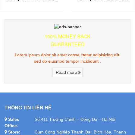
100% MONEY BACK
GUARANTEED
Lorem ipsum dolor sit amet conse ctetur adipisicing elit,
sed do eiusmod tempor incididunt .
Read more
THÔNG TIN LIÊN HỆ
Sales
Số 411 Trường Chinh – Đống Đa – Hà Nội
Office:
Store:
Cụm Công Nghiệp Thanh Oai, Bích Hòa, Thanh