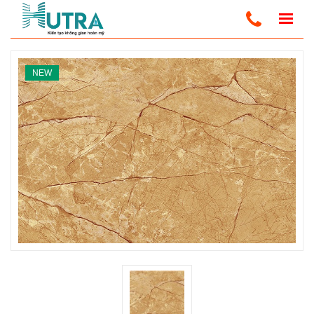
Home
Ốp Tường PVC Vân Đá
Tấm Ốp PVC Vân Đá
NEW