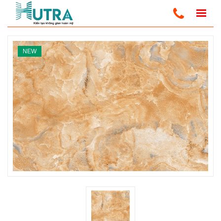
Home
Ốp Tường PVC Vân Đá
Tấm Ốp PVC Vân Đá
NEW