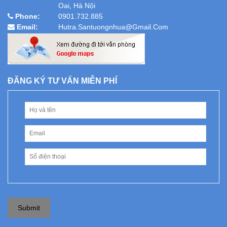
Oai, Hà Nội
Phone:
0901.732.885
Email:
Hutra.santuongnhua@gmail.com
ĐĂNG KÝ TƯ VẤN MIỄN PHÍ
Submit