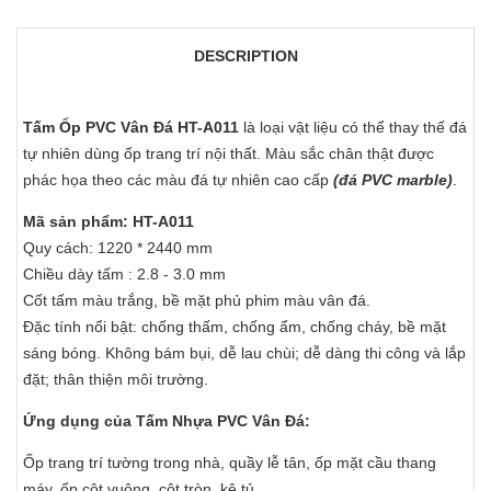
DESCRIPTION
Tấm Ốp PVC Vân Đá HT-A011
là loại vật liệu có thể thay thế đá
tự nhiên dùng ốp trang trí nội thất. Màu sắc chân thật được
phác họa theo các màu đá tự nhiên cao cấp
(đá PVC marble)
.
Mã sản phẩm: HT-A011
Quy cách: 1220 * 2440 mm
Chiều dày tấm : 2.8 - 3.0 mm
Cốt tấm màu trắng, bề mặt phủ phim màu vân đá.
Đặc tính nổi bật: chống thấm, chống ẩm, chống cháy, bề mặt
sáng bóng. Không bám bụi, dễ lau chùi; dễ dàng thi công và lắp
đặt; thân thiện môi trường.
Ứng dụng của Tấm Nhựa PVC Vân Đá:
Ốp trang trí tường trong nhà, quầy lễ tân, ốp mặt cầu thang
máy, ốp cột vuông, cột tròn, kệ tủ,...