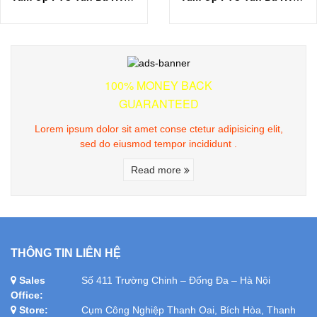
100% MONEY BACK
GUARANTEED
Lorem ipsum dolor sit amet conse ctetur adipisicing elit,
sed do eiusmod tempor incididunt .
Read more
THÔNG TIN LIÊN HỆ
Sales
Số 411 Trường Chinh – Đống Đa – Hà Nội
Office:
Store:
Cụm Công Nghiệp Thanh Oai, Bích Hòa, Thanh