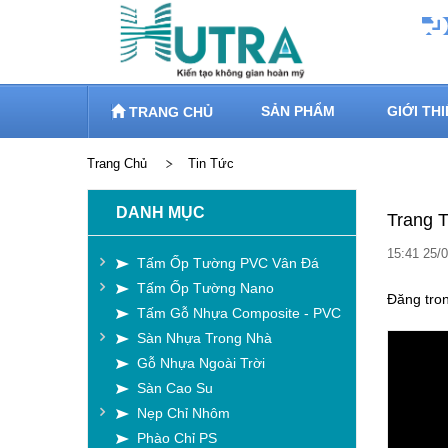
SẢN PHẨM
GIỚI TH
TRANG CHỦ
Trang Chủ
Tin Tức
http://a
DANH MỤC
Trang 
15:41 25/
Tấm Ốp Tường PVC Vân Đá
Tấm Ốp Tường Nano
Đăng tro
Tấm Gỗ Nhựa Composite - PVC
Sàn Nhựa Trong Nhà
Gỗ Nhựa Ngoài Trời
Sàn Cao Su
Nẹp Chỉ Nhôm
Phào Chỉ PS