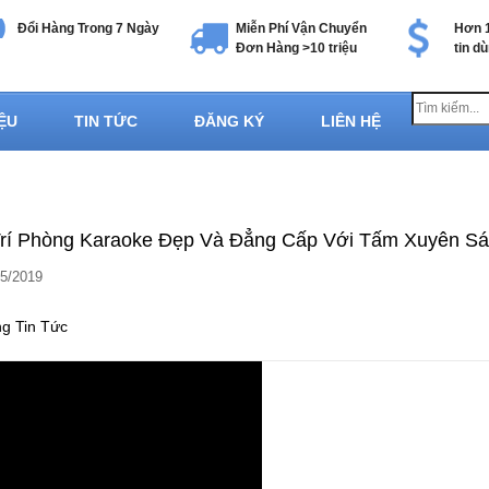
Đổi Hàng Trong 7 Ngày
Miễn Phí Vận Chuyển
Hơn 1
Đơn Hàng >10 triệu
tin d
IỆU
TIN TỨC
ĐĂNG KÝ
LIÊN HỆ
dmin.santuongnhua.com
Trí Phòng Karaoke Đẹp Và Đẳng Cấp Với Tấm Xuyên S
05/2019
ng
Tin Tức