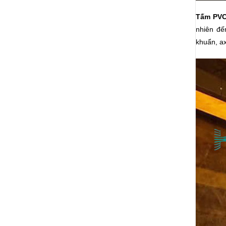
Tấm PVC
nhiên đế
khuẩn, ax