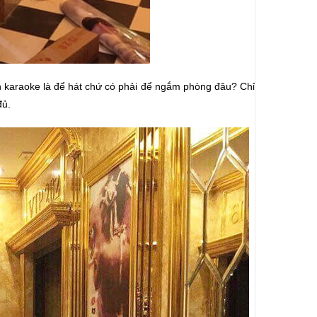
án karaoke là để hát chứ có phải để ngắm phòng đâu? Chỉ
đủ.