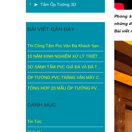
Tấm Ốp Tường 3D
Phòng ka
những đơ
BÀI VIẾT GẦN ĐÂY
Bài viết
Thi Công Tấm Pvc Vân Đá Khách Sạn Khăn Quàng Đỏ
10 NĂM KINH NGHIỆM XỬ LÝ TRIỆT ĐỂ ẨM MỐC, KIẾN TẠO KHÔNG GIAN HOÀN MỸ VỚI TẤM ỐP TƯỜNG PVC VÂN ĐÁ + TẤM ỐP PVC NANO
SO SÁNH TẤM PVC GIẢ ĐÁ VÀ ĐÁ TỰ NHIÊN, NÊN DÙNG LOẠI NÀO?
ỐP TƯỜNG PVC TRẮNG VÂN MÂY CHƯA BAO GIỜ HẾT HOT!!!
TỔNG HỢP 20 MẪU ỐP TƯỜNG PVC 3D ĐƯỢC ƯA CHUÔNG NHẤT
DANH MỤC
Tin Tức