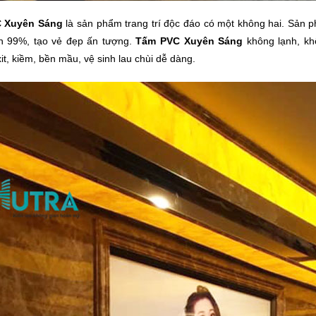
 Xuyên Sáng
là sản phẩm trang trí độc đáo có một không hai. Sản
n 99%, tạo vẻ đẹp ấn tượng.
Tấm PVC Xuyên Sáng
không lạnh, khô
it, kiềm, bền mầu, vệ sinh lau chùi dễ dàng.