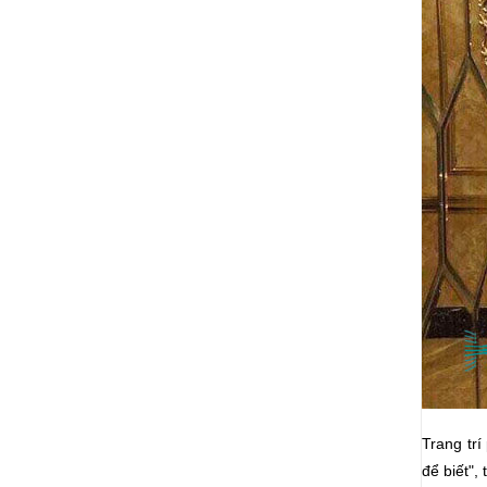
Trang tr
để biết",