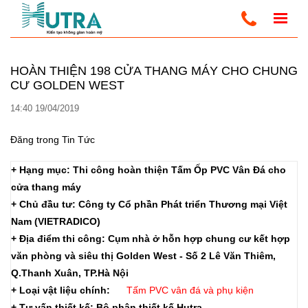
Trang Chủ
Tin Tức
http://admin.santuongnhua.com
HOÀN THIỆN 198 CỬA THANG MÁY CHO CHUNG
CƯ GOLDEN WEST
14:40 19/04/2019
Đăng trong
Tin Tức
+ Hạng mục: Thi công hoàn thiện Tấm Ốp PVC Vân Đá cho
cửa thang máy
+ Chủ đầu tư: Công ty Cổ phần Phát triển Thương mại Việt
Nam (VIETRADICO)
+ Địa điểm thi công: Cụm nhà ở hỗn hợp chung cư kết hợp
văn phòng và siêu thị Golden West - Số 2 Lê Văn Thiêm,
Q.Thanh Xuân, TP.Hà Nội
+ Loại vật liệu chính:
Tấm PVC vân đá và phụ kiện
+ Tư vấn thiết kế: Bộ phận thiết kế Hutra