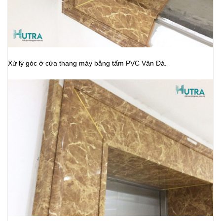
Xử lý góc ở cửa thang máy bằng tấm PVC Vân Đá.