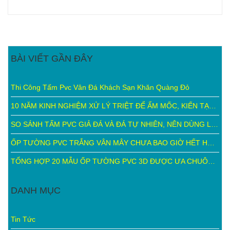
BÀI VIẾT GẦN ĐÂY
Thi Công Tấm Pvc Vân Đá Khách Sạn Khăn Quàng Đỏ
10 NĂM KINH NGHIỆM XỬ LÝ TRIỆT ĐỂ ẨM MỐC, KIẾN TẠO KHÔNG GIAN HOÀN MỸ VỚI TẤM ỐP TƯỜNG PVC VÂN ĐÁ + TẤM ỐP PVC NANO
SO SÁNH TẤM PVC GIẢ ĐÁ VÀ ĐÁ TỰ NHIÊN, NÊN DÙNG LOẠI NÀO?
ỐP TƯỜNG PVC TRẮNG VÂN MÂY CHƯA BAO GIỜ HẾT HOT!!!
TỔNG HỢP 20 MẪU ỐP TƯỜNG PVC 3D ĐƯỢC ƯA CHUÔNG NHẤT
DANH MỤC
Tin Tức