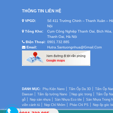
THÔNG TIN LIÊN HỆ
VPGD:
Số 411 Trường Chinh – Thanh Xuân – H
Nội
Tổng Kho:
Cụm Công Nghiệp Thanh Oai, Bích Hòa,
Thanh Oai, Hà Nội
Điện Thoại:
0901.732.885
Email:
Hutra.santuongnhua@gmail.com
DANH MỤC:
Phụ Kiện Nano
Tấm Ốp Da 3D
Tấm Ốp Na
Daesan
Tấm ốp tường Nano
Nẹp góc trong
Tấm Ốp Na
gỗ
Nẹp sàn nhựa
Sàn Nhựa Eco tile
Sàn Nhựa Trong 
viền cánh tủ
Nẹp Chỉ Nhôm
Phào Chỉ PS
Nẹp ốp góc b