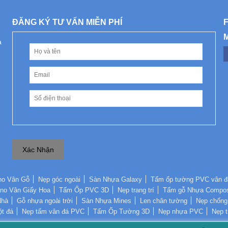
ĐĂNG KÝ TƯ VẤN MIỄN PHÍ
à
Xác Nhận
no Vân Gỗ
Nẹp góc ngoài
Sàn Nhựa Galaxy
Tấm ốp tường PVC vân đ
no Vân Giấy Hoa
Tấm Ốp PVC 3D
Nẹp trang trí
Tấm gỗ Nhựa Compos
Nhà
Gỗ nhựa ngoài trời
Sàn Nhựa Mines
Len chân tường
Nẹp chống 
ột đá
Nẹp tấm vân đá PVC
Tấm Ốp Tường 3D
Nẹp nhựa PVC
Nẹp t
Copyright © 2017 By
SÀN TƯỜNG NHỰA
All Rights Reserved.