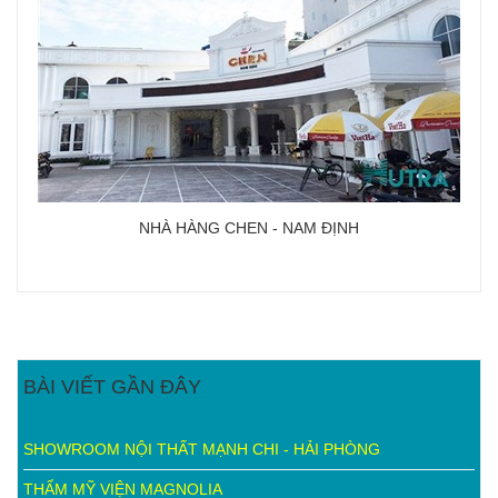
NHÀ HÀNG CHEN - NAM ĐỊNH
BÀI VIẾT GẦN ĐÂY
SHOWROOM NỘI THẤT MẠNH CHI - HẢI PHÒNG
THẨM MỸ VIỆN MAGNOLIA