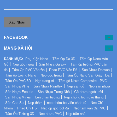
Xác Nhận
FACEBOOK
MẠNG XÃ HỘI
DANH MỤC:
Phụ Kiện Nano
Tấm Ốp Da 3D
Tấm Ốp Nano Vân
Gỗ
Nẹp góc ngoài
Sàn Nhựa Galaxy
Tấm ốp tường PVC vân
đá
Tấm Ốp PVC Vân Đá
Phào PVC Vân Đá
Sàn Nhựa Daesan
Tấm ốp tường Nano
Nẹp góc trong
Tấm Ốp Nano Vân Giấy Hoa
Tấm Ốp PVC 3D
Nẹp trang trí
Tấm gỗ Nhựa Composite - PVC
Sàn Nhựa Vline
Sàn Nhựa Rainflex
Nẹp sàn gỗ
Nẹp sàn nhựa
Sàn Nhựa Eco tile
Sàn Nhựa Trong Nhà
Gỗ nhựa ngoài trời
Sàn Nhựa Mines
Len chân tường
Nẹp chống trơn cầu thang
Sàn Cao Su
Nẹp thảm
nẹp nhôm bo viền cánh tủ
Nẹp Chỉ
Nhôm
Phào Chỉ PS
Nẹp ốp góc bột đá
Nẹp tấm vân đá PVC
Tấm Ốp Tường 3D
Nẹp nhựa PVC
Nẹp trần nhà