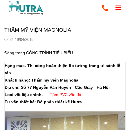
Trang Chủ
CÔNG TRÌNH TIÊU BIỂU
http://admin.santuongnhua.com
THẨM MỸ VIỆN MAGNOLIA
08:34 19/04/2019
Đăng trong
CÔNG TRÌNH TIÊU BIỂU
Hạng mục: Thi công hoàn thiện ốp tường trang trí sảnh lễ
tân
Khách hàng: Thẩm mỹ viện Magnolia
Địa chỉ: Số 77 Nguyễn Văn Huyên - Cầu Giấy - Hà Nội
Loại vật liệu chính:
Tấm PVC vân đá
Tư vấn thiết kế: Bộ phận thiết kế Hutra