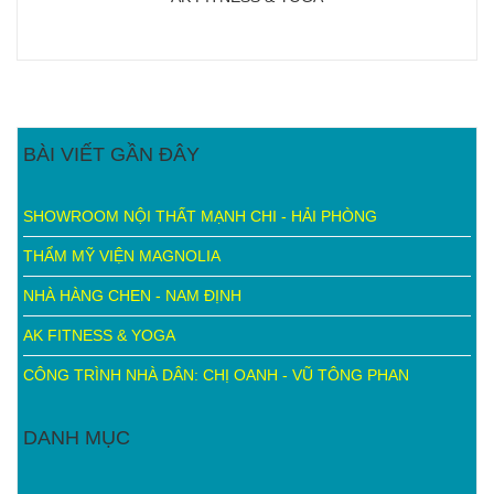
BÀI VIẾT GẦN ĐÂY
SHOWROOM NỘI THẤT MẠNH CHI - HẢI PHÒNG
THẨM MỸ VIỆN MAGNOLIA
NHÀ HÀNG CHEN - NAM ĐỊNH
AK FITNESS & YOGA
CÔNG TRÌNH NHÀ DÂN: CHỊ OANH - VŨ TÔNG PHAN
DANH MỤC