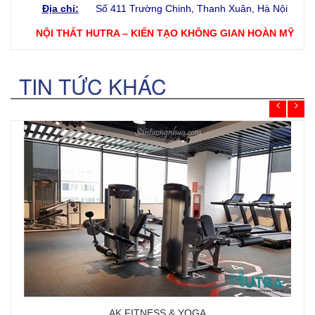
Địa chỉ:
Số 411 Trường Chinh, Thanh Xuân, Hà Nội
NỘI THẤT HUTRA – KIẾN TẠO KHÔNG GIAN HOÀN MỸ
TIN TỨC KHÁC
AK FITNESS & YOGA