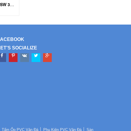
Sàn Nhựa Dán Keo Daesan DSW 306
FACEBOOK
LET'S SOCIALIZE
Tấm Ốp PVC Vân Đá
Phụ Kiện PVC Vân Đá
Sàn