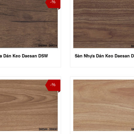
-%
a Dán Keo Daesan DSW
-%