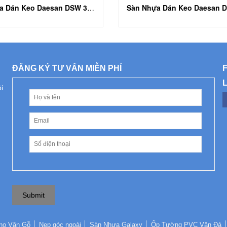
Sàn Nhựa Dán Keo Daesan DSW 307
ĐĂNG KÝ TƯ VẤN MIỄN PHÍ
i
Submit
no Vân Gỗ
Nẹp góc ngoài
Sàn Nhựa Galaxy
Ốp Tường PVC Vân Đá