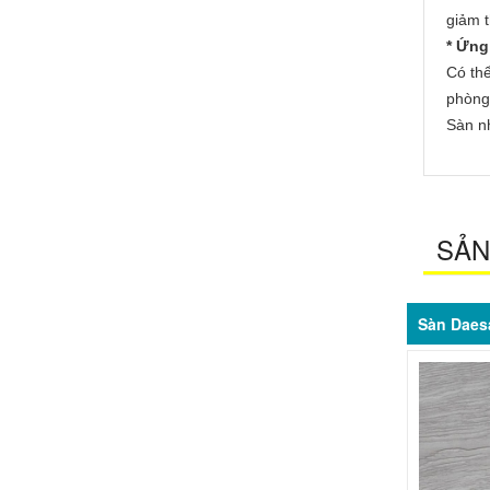
giảm 
* Ứng
Có thể
phòng 
Sàn nh
SẢN
Sàn Daes