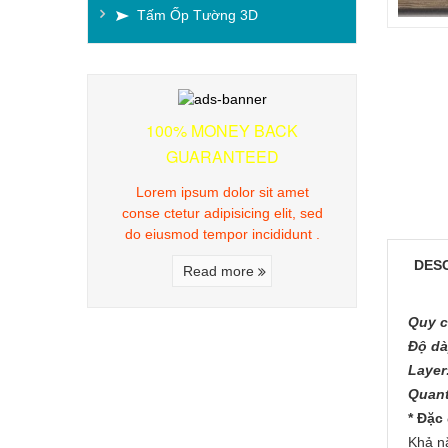
Tấm Ốp Tường 3D
100% MONEY BACK
GUARANTEED
Lorem ipsum dolor sit amet
conse ctetur adipisicing elit, sed
do eiusmod tempor incididunt .
DES
Read more
Quy c
Độ dà
Layer
Quant
* Đặc
Khả nă