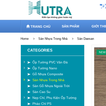
SẢN PHẨM
GIỚI TH
TRANG CHỦ
Home
Sàn Nhựa Trong Nhà
Sàn Daesan
CATEGORIES
NEW
Ốp Tường PVC Vân Đá
Ốp Tường Nano
Gỗ Nhựa Composite
Sàn Nhựa Trong Nhà
Sàn Gỗ Nhựa Ngoài Trời
Sàn Cao Su
Nẹp Chỉ, Phụ Kiện Ốp Tường
Phào Chỉ PS