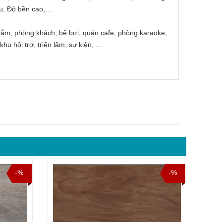
àu, Độ bền cao,…
 tắm, phòng khách, bể bơi, quán cafe, phòng karaoke,
u hội trợ, triển lãm, sự kiện, ...
-%
-%