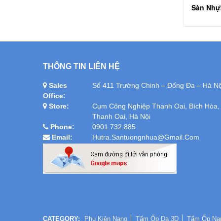
THÔNG TIN LIÊN HỆ
Sales
Số 411 Trường Chinh – Đống Đa – Hà Nộ
Office:
Store:
Cụm Công Nghiệp Thanh Oai, Bích Hòa,
Thanh Oai, Hà Nội
Phone:
0901.732.885
Email:
Hutra.santuongnhua@gmail.com
CATEGORY:
Phụ Kiện Nano
Tấm Ốp Da 3D
Tấm Ốp Na