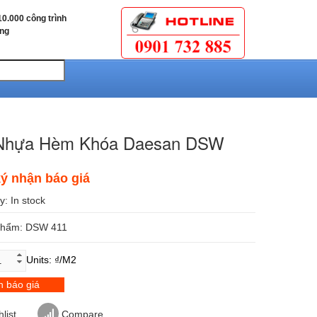
0.000 công trình
ùng
Nhựa Hèm Khóa Daesan DSW
ý nhận báo giá
ty:
In stock
phẩm: DSW 411
Units: ₫/m2
 báo giá
list
Compare