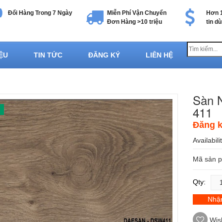
Đổi Hàng Trong 7 Ngày
Miễn Phí Vận Chuyển
Hơn 1
Đơn Hàng >10 triệu
tin d
IỆU
TIN TỨC
ĐĂNG KÝ
LIÊN HỆ
Sàn 
411
Đăng k
Availabili
Mã sản 
Qty:
Nhận
Wish