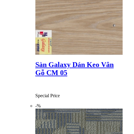
Sàn Galaxy Dán Keo Vân
Gỗ CM 05
Special Price
-%