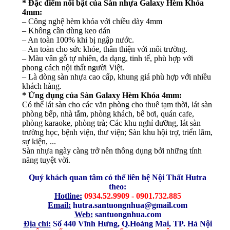
* Đặc điểm nổi bật của Sàn nhựa Galaxy Hèm Khóa
4mm:
– Công nghệ hèm khóa với chiều dày 4mm
– Không cần dùng keo dán
– An toàn 100% khi bị ngập nước.
– An toàn cho sức khỏe, thân thiện với môi trường.
– Màu vân gỗ tự nhiên, đa dạng, tinh tế, phù hợp với
phong cách nội thất người Việt.
– Là dòng sàn nhựa cao cấp, khung giá phù hợp với nhiều
khách hàng.
* Ứng dụng của Sàn Galaxy Hèm Khóa 4mm:
Có thể lát sàn cho các văn phòng cho thuê tạm thời, lát sàn
phòng bếp, nhà tắm, phòng khách, bể bơi, quán cafe,
phòng karaoke, phòng trà; Các khu nghỉ dưỡng, lát sàn
trường học, bệnh viện, thư viện; Sàn khu hội trợ, triển lãm,
sự kiện, ...
Sàn nhựa ngày càng trở nên thông dụng bởi những tính
năng tuyệt vời.
Quý khách quan tâm có thể liên hệ Nội Thất Hutra
theo:
Hotline:
0934.52.9909 - 0901.732.885
Email:
hutra.santuongnhua@gmail.com
Web:
santuongnhua.com
Địa chỉ:
Số 440 Vĩnh Hưng, Q.Hoàng Mai, TP. Hà Nội