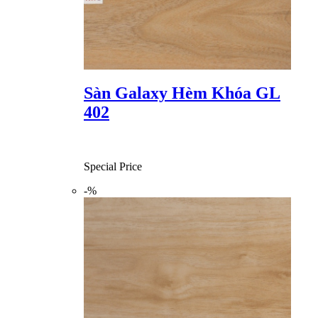
Sàn Galaxy Hèm Khóa GL
402
Special Price
-%