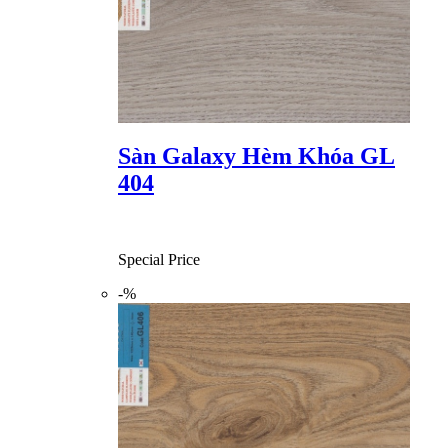
Sàn Galaxy Hèm Khóa GL
404
Special Price
-%