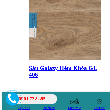
Sàn Galaxy Hèm Khóa GL
406
Special Price
0901.732.885
-%
Gọi điện
Nhắn tin
Chat zalo
Chat FB