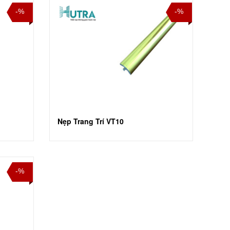
-%
-%
Nẹp Trang Trí VT10
-%