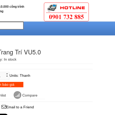
0.000 công trình
ùng
rang Trí VU5.0
ty:
In stock
Units: Thanh
 báo giá
list
Compare
Email to a Friend