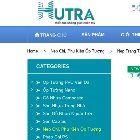
SẢN PHẨM
GIỚI TH
TRANG CHỦ
Home
Nẹp Chỉ, Phụ Kiện Ốp Tường
Nẹp Trang T
CATEGORIES
NEW
Ốp Tường PVC Vân Đá
Ốp Tường Nano
Gỗ Nhựa Composite
Sàn Nhựa Trong Nhà
Sàn Gỗ Nhựa Ngoài Trời
Sàn Cao Su
Nẹp Chỉ, Phụ Kiện Ốp Tường
Phào Chỉ PS