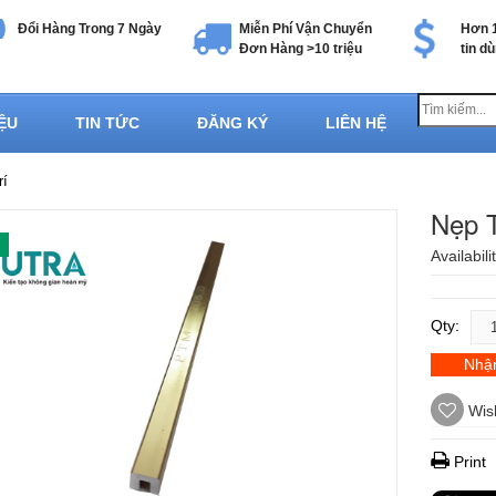
Đổi Hàng Trong 7 Ngày
Miễn Phí Vận Chuyển
Hơn 1
Đơn Hàng >10 triệu
tin d
IỆU
TIN TỨC
ĐĂNG KÝ
LIÊN HỆ
rí
Nẹp T
Availabili
Qty:
Nhận
Wish
Print