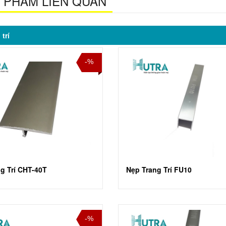
 PHẨM LIÊN QUAN
trí
-%
g Trí CHT-40T
Nẹp Trang Trí FU10
-%