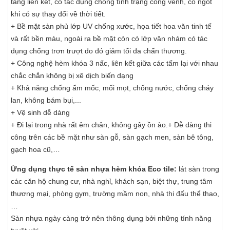
tăng liên kết, có tác dụng chống tình trạng cong vênh, co ngót
khi có sự thay đổi về thời tiết.
+ Bề mặt sàn phủ lớp UV chống xước, họa tiết hoa văn tinh tế
và rất bền màu, ngoài ra bề mặt còn có lớp vân nhám có tác
dụng chống trơn trượt do đó giảm tối đa chấn thương.
+ Công nghệ hèm khóa 3 nấc, liên kết giữa các tấm lại với nhau
chắc chắn không bị xê dịch biến dạng
+ Khả năng chống ẩm mốc, mối mọt, chống nước, chống cháy
lan, không bám bụi,...
+ Vệ sinh dễ dàng
+ Đi lại trong nhà rất êm chân, không gây ồn ào.+ Dễ dàng thi
công trên các bề mặt như sàn gỗ, sàn gạch men, sàn bê tông,
gạch hoa cũ,…
Ứng dụng thực tế sàn nhựa hèm khóa Eco tile:
lát sàn trong
các căn hộ chung cư, nhà nghỉ, khách sạn, biệt thự, trung tâm
thương mại, phòng gym, trường mầm non, nhà thi đấu thể thao,
…
Sàn nhựa ngày càng trở nên thông dụng bởi những tính năng