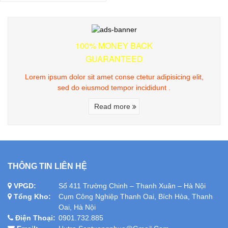
100% MONEY BACK
GUARANTEED
Lorem ipsum dolor sit amet conse ctetur adipisicing elit,
sed do eiusmod tempor incididunt .
Read more
THÔNG TIN LIÊN HỆ
VPGD:
Số 411 Trường Chinh – Thanh Xuân – Hà Nội
Tổng Kho:
Cụm Công Nghiệp Thanh Oai, Bích Hòa, Thanh
Oai, Hà Nội
Điện Thoại:
0901.732.885