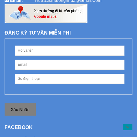
Email:
Hutra.santuongnhua@gmail.com
ĐĂNG KÝ TƯ VẤN MIỄN PHÍ
Xác Nhận
FACEBOOK