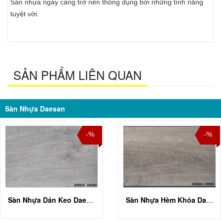
Sàn nhựa ngày càng trở nên thông dụng bởi những tính năng
tuyệt vời.
SẢN PHẨM LIÊN QUAN
Sàn Nhựa Daesan
-%
-%
Sàn Nhựa Dán Keo Daesan DSW 302
Sàn Nhựa Hèm Khóa Daesan DSW 403