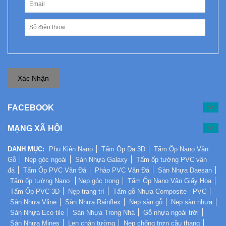
Xác Nhận
FACEBOOK
MẠNG XÃ HỘI
DANH MỤC:
Phụ Kiện Nano
Tấm Ốp Da 3D
Tấm Ốp Nano Vân
Gỗ
Nẹp góc ngoài
Sàn Nhựa Galaxy
Tấm ốp tường PVC vân
đá
Tấm Ốp PVC Vân Đá
Phào PVC Vân Đá
Sàn Nhựa Daesan
Tấm ốp tường Nano
Nẹp góc trong
Tấm Ốp Nano Vân Giấy Hoa
Tấm Ốp PVC 3D
Nẹp trang trí
Tấm gỗ Nhựa Composite - PVC
Sàn Nhựa Vline
Sàn Nhựa Rainflex
Nẹp sàn gỗ
Nẹp sàn nhựa
Sàn Nhựa Eco tile
Sàn Nhựa Trong Nhà
Gỗ nhựa ngoài trời
Sàn Nhựa Mines
Len chân tường
Nẹp chống trơn cầu thang