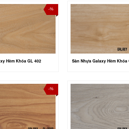
-%
axy Hèm Khóa GL 402
-%