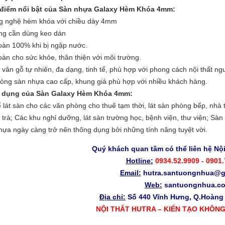
 điểm nổi bật của Sàn nhựa Galaxy Hèm Khóa 4mm:
g nghệ hèm khóa với chiều dày 4mm
ng cần dùng keo dán
toàn 100% khi bị ngập nước.
oàn cho sức khỏe, thân thiện với môi trường.
vân gỗ tự nhiên, đa dạng, tinh tế, phù hợp với phong cách nội thất ngư
dòng sàn nhựa cao cấp, khung giá phù hợp với nhiều khách hàng.
 dụng của Sàn Galaxy Hèm Khóa 4mm:
 lát sàn cho các văn phòng cho thuê tạm thời, lát sàn phòng bếp, nhà
trà; Các khu nghỉ dưỡng, lát sàn trường học, bệnh viện, thư viện; Sàn kh
ựa ngày càng trở nên thông dụng bởi những tính năng tuyệt vời.
Quý khách quan tâm có thể liên hệ Nội
Hotline:
0934.52.9909 - 0901
Email:
hutra.santuongnhua@g
Web:
santuongnhua.c
Địa chỉ:
Số 440 Vĩnh Hưng, Q.Hoàng M
NỘI THẤT HUTRA – KIẾN TẠO KHÔN