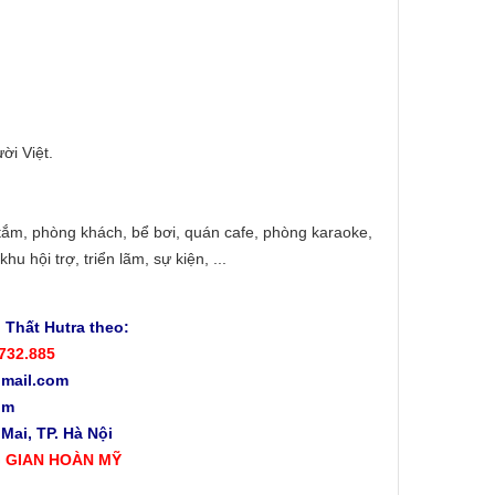
ời Việt.
 tắm, phòng khách, bể bơi, quán cafe, phòng karaoke,
u hội trợ, triển lãm, sự kiện, ...
 Thất Hutra theo:
.732.885
mail.com
om
ai, TP. Hà Nội
G GIAN HOÀN MỸ