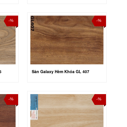
-%
-%
6
Sàn Galaxy Hèm Khóa GL 407
-%
-%