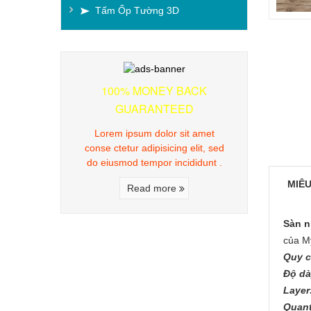
Tấm Ốp Tường 3D
100% MONEY BACK
GUARANTEED
Lorem ipsum dolor sit amet
conse ctetur adipisicing elit, sed
do eiusmod tempor incididunt .
MIÊU
Read more
Sàn n
của M
Quy 
Độ dà
Layer
Quant