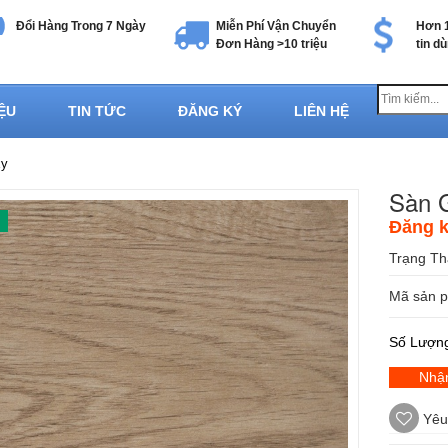
Đổi Hàng Trong 7 Ngày
Miễn Phí Vận Chuyển
Hơn 1
Đơn Hàng >10 triệu
tin d
IỆU
TIN TỨC
ĐĂNG KÝ
LIÊN HỆ
xy
Sàn 
Đăng k
Trạng Th
Mã sản 
Số Lượn
Nhận
Yêu 