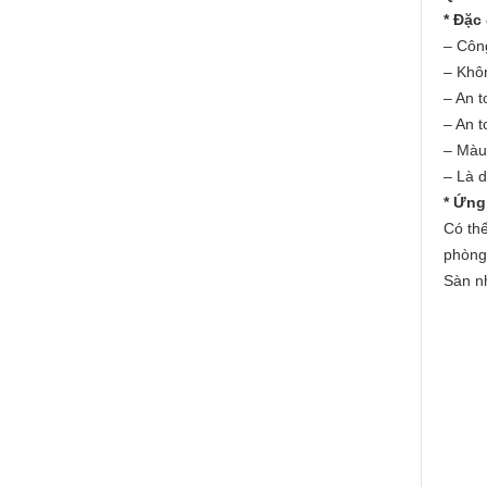
* Đặc
– Côn
– Khô
– An 
– An t
– Màu 
– Là 
* Ứng
Có thể
phòng 
Sàn nh