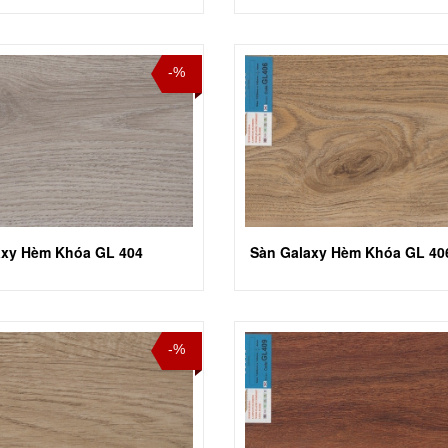
-%
axy Hèm Khóa GL 404
Sàn Galaxy Hèm Khóa GL 40
-%