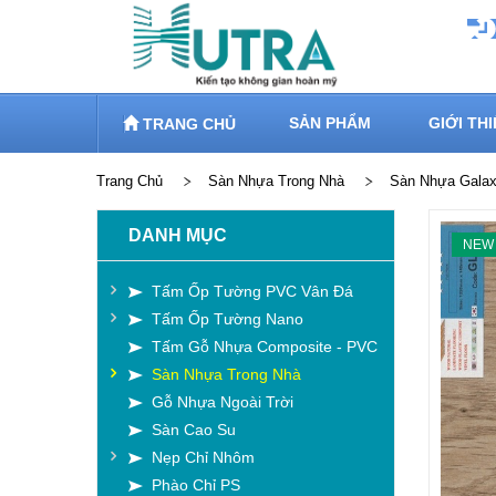
SẢN PHẨM
GIỚI TH
TRANG CHỦ
Trang Chủ
Sàn Nhựa Trong Nhà
Sàn Nhựa Gala
DANH MỤC
NEW
Tấm Ốp Tường PVC Vân Đá
Tấm Ốp Tường Nano
Tấm Gỗ Nhựa Composite - PVC
Sàn Nhựa Trong Nhà
Gỗ Nhựa Ngoài Trời
Sàn Cao Su
Nẹp Chỉ Nhôm
Phào Chỉ PS