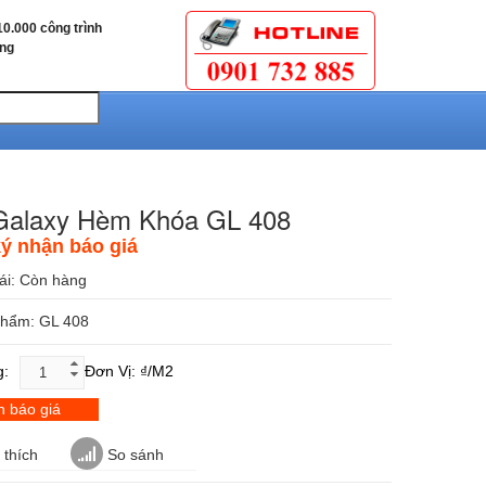
0.000 công trình
ùng
Galaxy Hèm Khóa GL 408
ý nhận báo giá
ái:
Còn hàng
phẩm: GL 408
g:
Đơn Vị: ₫/m2
 báo giá
thích
So sánh