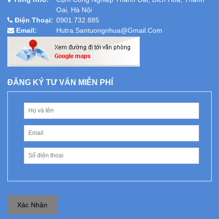
Oai, Hà Nội
Điện Thoại:
0901.732.885
Email:
Hutra.santuongnhua@gmail.com
ĐĂNG KÝ TƯ VẤN MIỄN PHÍ
Xác Nhận