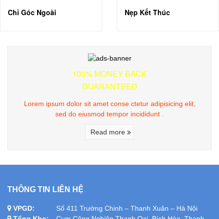
Chỉ Góc Ngoài
Nẹp Kết Thúc
100% MONEY BACK
GUARANTEED
Lorem ipsum dolor sit amet conse ctetur adipisicing elit,
sed do eiusmod tempor incididunt .
Read more
THÔNG TIN LIÊN HỆ
VPGD:
Số 411 Trường Chinh – Thanh Xuân – Hà Nội
Tổng Kho:
Cụm Công Nghiệp Thanh Oai, Bích Hòa, Thanh