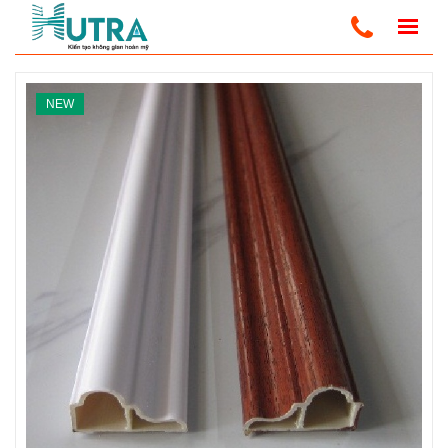
Trang Chủ
Ốp Tường Nano
Phụ Kiện Nano
NEW