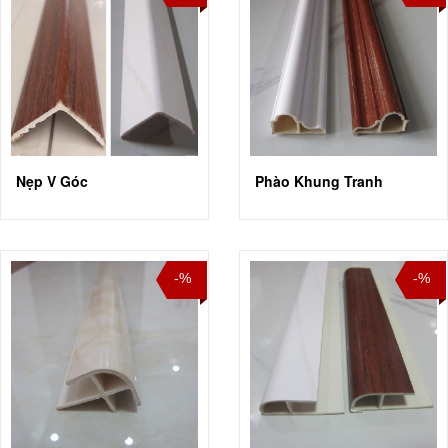
Nẹp V Góc
Phào Khung Tranh
-%
-%